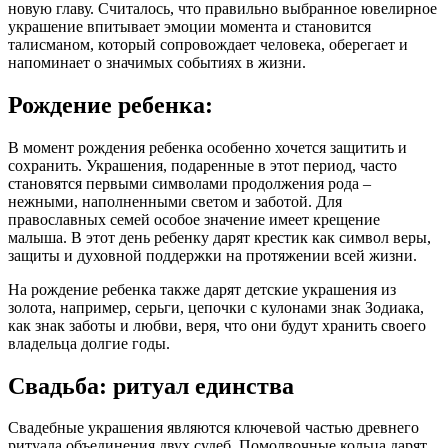
новую главу. Считалось, что правильно выбранное ювелирное
украшение
впитывает эмоции момента и становится
талисманом, который сопровождает человека, оберегает и
напоминает о значимых событиях в жизни.
Рождение ребенка:
В момент рождения ребенка особенно хочется защитить и
сохранить. Украшения, подаренные в этот период, часто
становятся первыми
с
имволами продолжения рода
–
нежными, наполненными светом и заботой. Для
православных семей особое значение имеет крещение
малыша. В этот день ребенку дарят крестик как символ веры,
защиты и духовной поддержки на протяжении всей жизни.
На рождение ребенка также дарят детские украшения из
золота, например, серьги, цепочки с кулонами знак Зодиака,
как знак заботы и любви, веря, что они будут хранить своего
владельца долгие годы.
Свадьба: ритуал единства
Свадебные украшения являются ключевой частью древнего
ритуала объединения двух судеб. Помолвочные кольца дарят